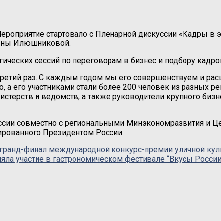
Мероприятие стартовало с Пленарной дискуссии «Кадры в э
тьяны Илюшниковой.
ических сессий по переговорам в бизнес и подбору кадров
 третий раз. С каждым годом мы его совершенствуем и ра
о, а его участниками стали более 200 человек из разных р
истерств и ведомств, а также руководители крупного биз
ссии совместно с региональными Минэкономразвития и Це
ированного Президентом России.
 гранд-финал международной конкурс-премии уличной кул
яла участие в гастрономическом фестивале “Вкусы России