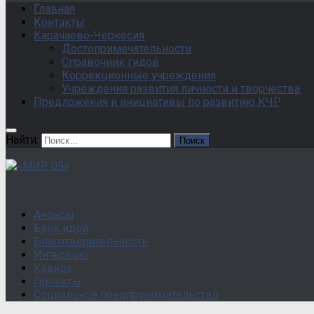
Главная
Контакты
Карачаево-Черкесия
Достопримечательности
Справочник гидов
Коррекционные учреждения
Учреждения развития личности и творчества
Предложения и инициативы по развитию КЧР
Найти:
Анонсы
Банк идей
Благотворительность
Интервью
Кавказ
Проекты
Социальное предпринимательство