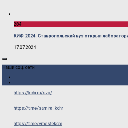
284
КИФ-2024: Ставропольский вуз открыл лаборатор
17.07.2024
Наши соц. сети:
https://kchr.ru/svo/
https://t.me/samira_kchr
https://t.me/vmestekchr