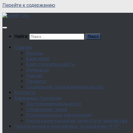
Перейти к содержанию
Найти:
Главная
Анонсы
Банк идей
Благотворительность
Интервью
Кавказ
Проекты
Социальное предпринимательство
Контакты
Карачаево-Черкесия
Достопримечательности
Справочник гидов
Коррекционные учреждения
Учреждения развития личности и творчества
Предложения и инициативы по развитию КЧР