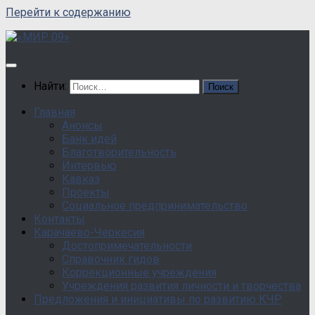
Перейти к содержанию
Найти:
Главная
Анонсы
Банк идей
Благотворительность
Интервью
Кавказ
Проекты
Социальное предпринимательство
Контакты
Карачаево-Черкесия
Достопримечательности
Справочник гидов
Коррекционные учреждения
Учреждения развития личности и творчества
Предложения и инициативы по развитию КЧР