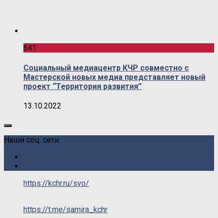
641
Социальный медиацентр КЧР совместно с
Мастерской новых медиа представляет новый
проект “Территория развития”
13.10.2022
Наши соц. сети:
https://kchr.ru/svo/
https://t.me/samira_kchr