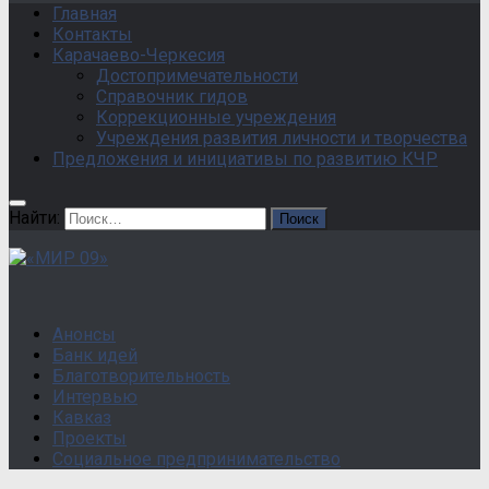
Главная
Контакты
Карачаево-Черкесия
Достопримечательности
Справочник гидов
Коррекционные учреждения
Учреждения развития личности и творчества
Предложения и инициативы по развитию КЧР
Найти:
Анонсы
Банк идей
Благотворительность
Интервью
Кавказ
Проекты
Социальное предпринимательство