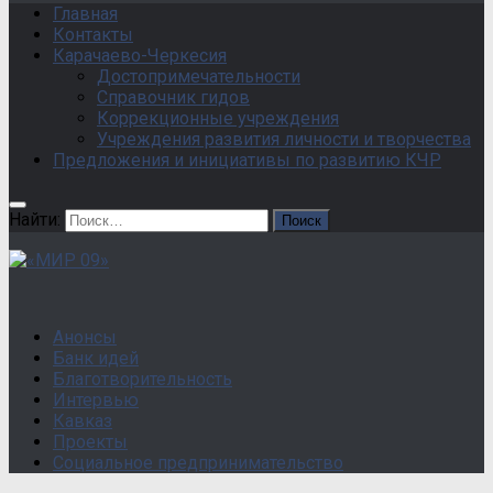
Главная
Контакты
Карачаево-Черкесия
Достопримечательности
Справочник гидов
Коррекционные учреждения
Учреждения развития личности и творчества
Предложения и инициативы по развитию КЧР
Найти:
Анонсы
Банк идей
Благотворительность
Интервью
Кавказ
Проекты
Социальное предпринимательство