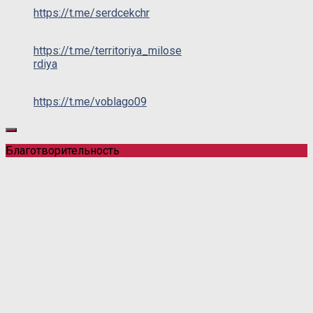
https://t.me/serdcekchr
https://t.me/territoriya_milose
rdiya
https://t.me/voblago09
Благотворительность