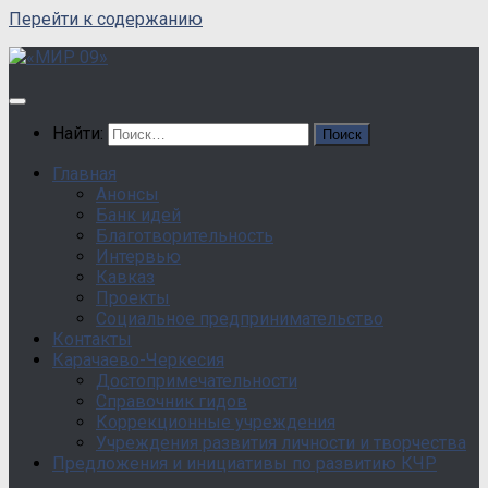
Перейти к содержанию
Найти:
Главная
Анонсы
Банк идей
Благотворительность
Интервью
Кавказ
Проекты
Социальное предпринимательство
Контакты
Карачаево-Черкесия
Достопримечательности
Справочник гидов
Коррекционные учреждения
Учреждения развития личности и творчества
Предложения и инициативы по развитию КЧР