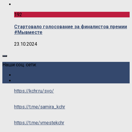
192
Стартовало голосование за финалистов премии
#Мывместе
23.10.2024
Наши соц. сети:
https://kchr.ru/svo/
https://t.me/samira_kchr
https://t.me/vmestekchr